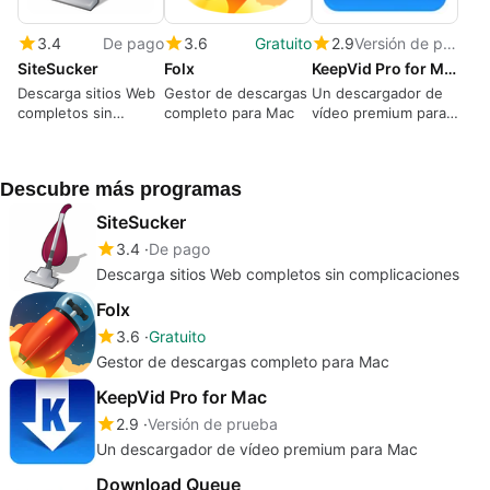
3.4
De pago
3.6
Gratuito
2.9
Versión de prueba
SiteSucker
Folx
KeepVid Pro for Mac
Descarga sitios Web
Gestor de descargas
Un descargador de
completos sin
completo para Mac
vídeo premium para
complicaciones
Mac
Descubre más programas
SiteSucker
3.4
De pago
Descarga sitios Web completos sin complicaciones
Folx
3.6
Gratuito
Gestor de descargas completo para Mac
KeepVid Pro for Mac
2.9
Versión de prueba
Un descargador de vídeo premium para Mac
Download Queue